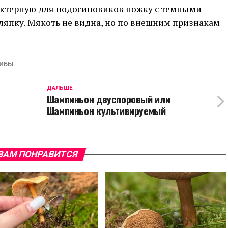
актерную для подосиновиков ножку с темными
япку. Мякоть не видна, но по внешним признакам
РИБЫ
ДАЛЬШЕ
Шампиньон двуспоровый или
Шампиньон культивируемый
ВАМ ПОНРАВИТСЯ