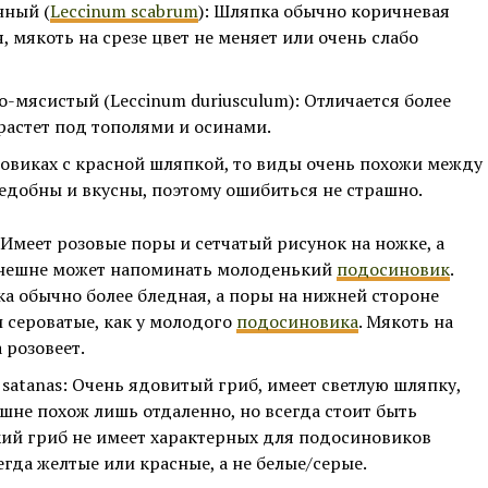
нный (
Leccinum scabrum
): Шляпка обычно коричневая
, мякоть на срезе цвет не меняет или очень слабо
-мясистый (Leccinum duriusculum): Отличается более
растет под тополями и осинами.
овиках с красной шляпкой, то виды очень похожи между
ъедобны и вкусны, поэтому ошибиться не страшно.
 Имеет розовые поры и сетчатый рисунок на ножке, а
 внешне может напоминать молоденький
подосиновик
.
а обычно более бледная, а поры на нижней стороне
и сероватые, как у молодого
подосиновика
. Мякоть на
 розовеет.
 satanas: Очень ядовитый гриб, имеет светлую шляпку,
шне похож лишь отдаленно, но всегда стоит быть
ий гриб не имеет характерных для подосиновиков
егда желтые или красные, а не белые/серые.