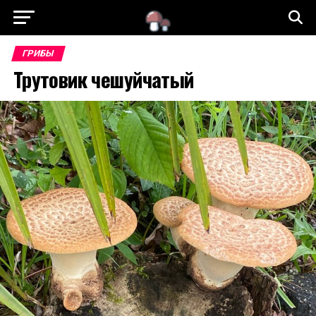
ГРИБЫ
Трутовик чешуйчатый