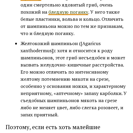
один смертельно ядовитый гриб, очень
похожий на
бледную поганку
. У него также
белые пластинки, вольва и кольцо. Отличить
от шампиньона можно по тем же признакам,
что и бледную поганку.
Желтокожий шампиньон ([Agaricus
xanthodermus]): хотя и относится к роду
шампиньонов, этот гриб несъедобен и может
вызвать желудочно-кишечные расстройства.
Его можно отличить по интенсивному
желтому потемнению мякоти на срезе,
особенно у основания ножки, и характерному
неприятному, «аптечному» запаху карболки. У
съедобных шампиньонов мякоть на срезе
либо не меняет цвет, либо слегка розовеет, и
запах приятный.
Поэтому, если есть хоть малейшие