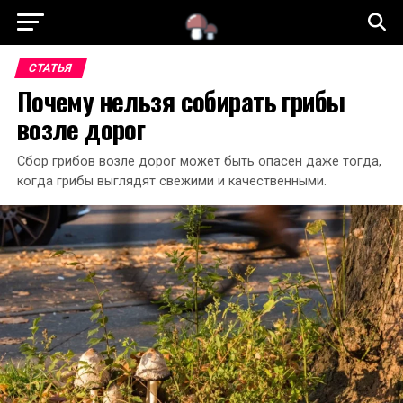
ГЛАВНАЯ
СТАТЬИ
СЪЕДОБНЫЕ ГРИБЫ
СТАТЬЯ
Почему нельзя собирать грибы
НЕСЪЕДОБНЫЕ ГРИБЫ
ЯДОВИТЫЕ ГРИБЫ
возле дорог
Сбор грибов возле дорог может быть опасен даже тогда,
когда грибы выглядят свежими и качественными.