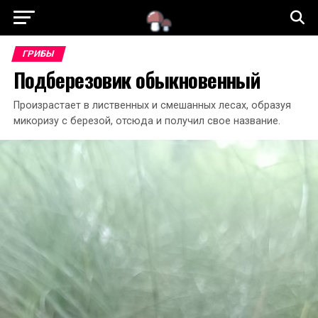
ГЛАВНАЯ
СТАТЬИ
СЪЕДОБНЫЕ ГРИБЫ
ГРИБЫ
Подберезовик обыкновенный
НЕСЪЕДОБНЫЕ ГРИБЫ
ЯДОВИТЫЕ ГРИБЫ
Произрастает в лиственных и смешанных лесах, образуя
микоризу с березой, отсюда и получил свое название.