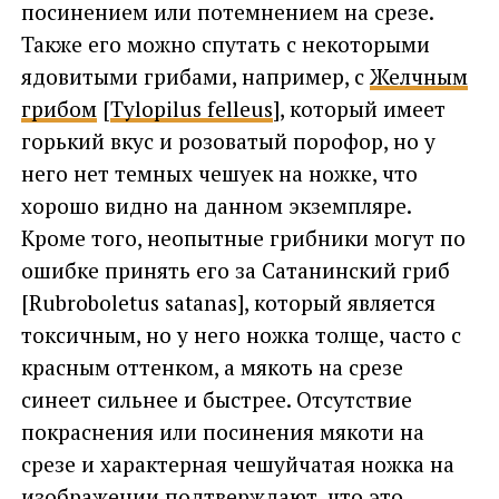
посинением или потемнением на срезе.
Также его можно спутать с некоторыми
ядовитыми грибами, например, с
Желчным
грибом
[
Tylopilus felleus
], который имеет
горький вкус и розоватый порофор, но у
него нет темных чешуек на ножке, что
хорошо видно на данном экземпляре.
Кроме того, неопытные грибники могут по
ошибке принять его за Сатанинский гриб
[Rubroboletus satanas], который является
токсичным, но у него ножка толще, часто с
красным оттенком, а мякоть на срезе
синеет сильнее и быстрее. Отсутствие
покраснения или посинения мякоти на
срезе и характерная чешуйчатая ножка на
изображении подтверждают, что это