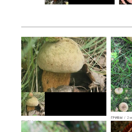
Строчок обыкновенный
Волнуш
виды 
ГРИБЫ
2 
ГРИБЫ
1 месяц назад
Коровник
Белый гриб сосновый