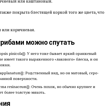
ричневый или каштановый.
также покрыта блестящей коркой того же цвета, что
 или коричневая.
 грибами можно спутать
sis pinicola]]: У него тоже бывает яркий оранжевый
не имеет такого выраженного «лакового» блеска, и он
ножки.
applanatum]]: Родственный вид, но он матовый, серо-
ванной поверхности.
ma resinaceum]]: Очень похож, но обычно крупнее и
ет более толстую мякоть.
ния