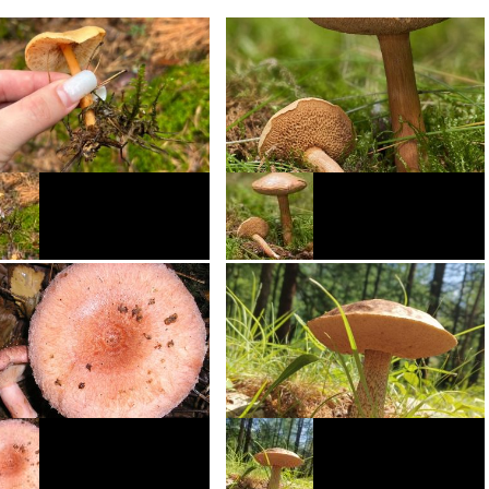
опёнок серопластинчатый
Перечный гриб: особенности,
места произрастания и похожие
виды