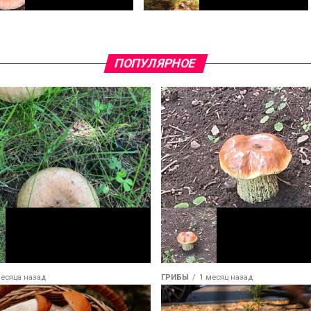
ка розовая: особенности,
Подберезовик обыкновенный
и места произрастания
ПОПУЛЯРНОЕ
месяца назад
ГРИБЫ
1 месяц назад
 или Свинушка тонкая
Белый гриб сосновый