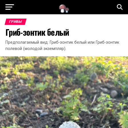
ГЛАВНАЯ
СТАТЬИ
СЪЕДОБНЫЕ ГРИБЫ
ГРИБЫ
Гриб-зонтик белый
НЕСЪЕДОБНЫЕ ГРИБЫ
ЯДОВИТЫЕ ГРИБЫ
Предполагаемый вид: Гриб-зонтик белый или Гриб-зонтик
полевой (молодой экземпляр).