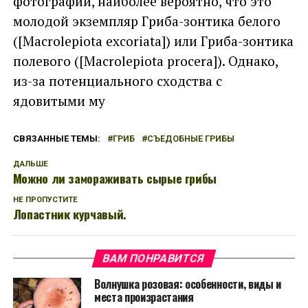
фотографии, наиболее вероятно, что это
молодой экземпляр Гриба-зонтика белого
([Macrolepiota excoriata]) или Гриба-зонтика
полевого ([Macrolepiota procera]). Однако,
из-за потенциального сходства с
ядовитыми му
СВЯЗАННЫЕ ТЕМЫ:
ГРИБ
СЪЕДОБНЫЕ ГРИБЫ
ДАЛЬШЕ
Можно ли замораживать сырые грибы
НЕ ПРОПУСТИТЕ
Лопастник курчавый.
ВАМ ПОНРАВИТСЯ
Волнушка розовая: особенности, виды и
места произрастания