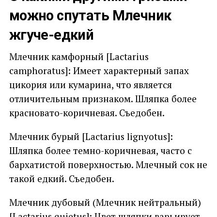
можно спутать Млечник
жгуче-едкий
Млечник камфорный [Lactarius
camphoratus]: Имеет характерный запах
цикория или кумарина, что является
отличительным признаком. Шляпка более
красновато-коричневая. Съедобен.
Млечник бурый [Lactarius lignyotus]:
Шляпка более темно-коричневая, часто с
бархатистой поверхностью. Млечный сок не
такой едкий. Съедобен.
Млечник дубовый (Млечник нейтральный)
[Lactarius quietus]: Цвет шляпки варьирует