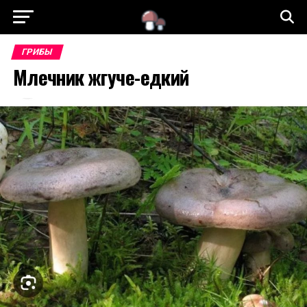
ГРИБЫ
Млечник жгуче-едкий