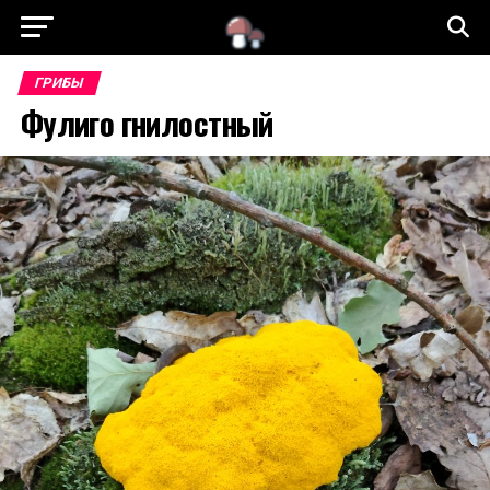
ГРИБЫ
Фулиго гнилостный