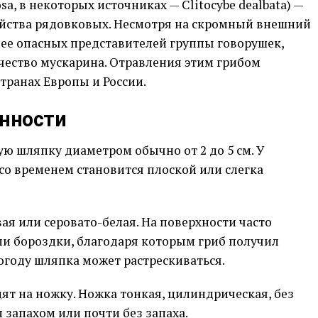
osa, в некоторых источниках — Clitocybe dealbata) —
йства рядовковых. Несмотря на скромный внешний
лее опасных представителей группы говорушек,
чество мускарина. Отравления этим грибом
транах Европы и России.
енности
ю шляпку диаметром обычно от 2 до 5 см. У
со временем становится плоской или слегка
ая или серовато-белая. На поверхности часто
и бороздки, благодаря которым гриб получил
погоду шляпка может растрескиваться.
дят на ножку. Ножка тонкая, цилиндрическая, без
 запахом или почти без запаха.