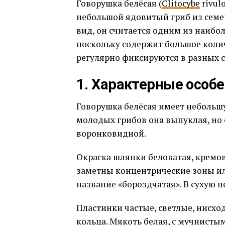
Говорушка белёсая (
Clitocybe
rivul
небольшой ядовитый гриб из семе
вид, он считается одним из наибо
поскольку содержит большое коли
регулярно фиксируются в разных с
1. Характерные особ
Говорушка белёсая имеет небольшу
молодых грибов она выпуклая, но 
воронковидной.
Окраска шляпки беловатая, кремов
заметны концентрические зоны ил
название «бороздчатая». В сухую 
Пластинки частые, светлые, нисхо
кольца. Мякоть белая, с мучнистым