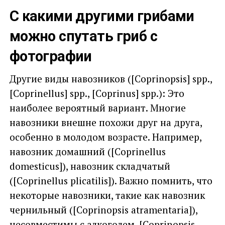
С какими другими грибами
можно спутать гриб с
фотографии
Другие виды навозников ([Coprinopsis] spp.,
[Coprinellus] spp., [Coprinus] spp.): Это
наиболее вероятный вариант. Многие
навозники внешне похожи друг на друга,
особенно в молодом возрасте. Например,
навозник домашний ([Coprinellus
domesticus]), навозник складчатый
([Coprinellus plicatilis]). Важно помнить, что
некоторые навозники, такие как навозник
чернильный ([Coprinopsis atramentaria]),
несовместимы с алкоголем. [Coprinopsis