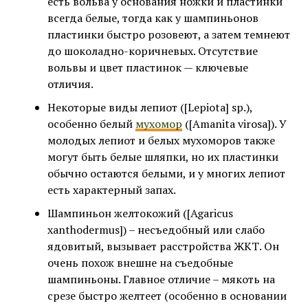
есть вольва у основания ножки и пластинки
всегда белые, тогда как у шампиньонов
пластинки быстро розовеют, а затем темнеют
до шоколадно-коричневых. Отсутствие
вольвы и цвет пластинок — ключевые
отличия.
Некоторые виды лепиот ([Lepiota] sp.),
особенно белый
мухомор
([Amanita virosa]). У
молодых лепиот и белых мухоморов также
могут быть белые шляпки, но их пластинки
обычно остаются белыми, и у многих лепиот
есть характерный запах.
Шампиньон желтокожий ([Agaricus
xanthodermus]) – несъедобный или слабо
ядовитый, вызывает расстройства ЖКТ. Он
очень похож внешне на съедобные
шампиньоны. Главное отличие – мякоть на
срезе быстро желтеет (особенно в основании