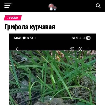
ГРИБЫ
Грифола курчавая