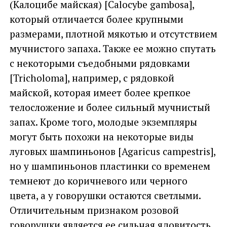
(Калоцибе майская) [Calocybe gambosa],
который отличается более крупными
размерами, плотной мякотью и отсутствием
мучнистого запаха. Также ее можно спутать
с некоторыми съедобными рядовками
[Tricholoma], например, с рядовкой
майской, которая имеет более крепкое
телосложение и более сильный мучнистый
запах. Кроме того, молодые экземпляры
могут быть похожи на некоторые виды
луговых шампиньонов [Agaricus campestris],
но у шампиньонов пластинки со временем
темнеют до коричневого или черного
цвета, а у говорушки остаются светлыми.
Отличительным признаком розовой
говорушки является ее сильная ядовитость